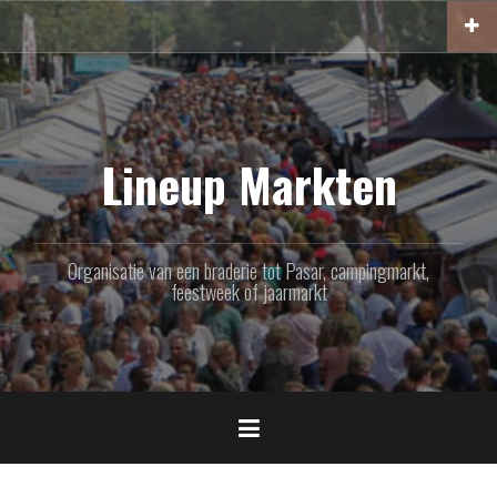
Naar
de
inhoud
springen
Lineup Markten
Organisatie van een braderie tot Pasar, campingmarkt,
feestweek of jaarmarkt