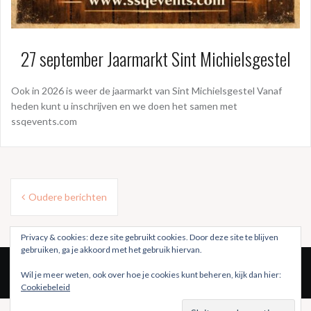
27 september Jaarmarkt Sint Michielsgestel
Ook in 2026 is weer de jaarmarkt van Sint Michielsgestel Vanaf
heden kunt u inschrijven en we doen het samen met
ssqevents.com
Berichtennavigatie
Oudere berichten
Privacy & cookies: deze site gebruikt cookies. Door deze site te blijven
gebruiken, ga je akkoord met het gebruik hiervan.
Wil je meer weten, ook over hoe je cookies kunt beheren, kijk dan hier:
Cookiebeleid