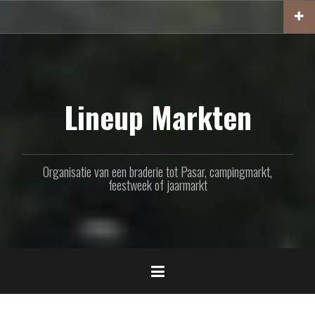
Naar
de
inhoud
springen
Lineup Markten
Organisatie van een braderie tot Pasar, campingmarkt,
feestweek of jaarmarkt