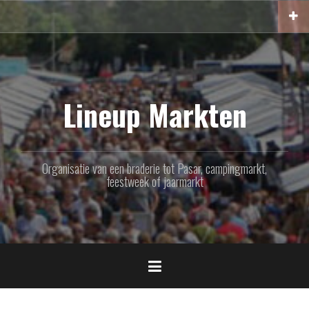
Naar
de
inhoud
springen
Lineup Markten
Organisatie van een braderie tot Pasar, campingmarkt,
feestweek of jaarmarkt