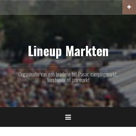
Naar
de
inhoud
springen
Lineup Markten
Organisatie van een braderie tot Pasar, campingmarkt,
feestweek of jaarmarkt