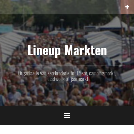
Naar
de
inhoud
springen
Lineup Markten
Organisatie van een braderie tot Pasar, campingmarkt,
feestweek of jaarmarkt