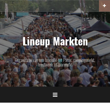
Naar
de
inhoud
springen
Lineup Markten
Organisatie van een braderie tot Pasar, campingmarkt,
feestweek of jaarmarkt