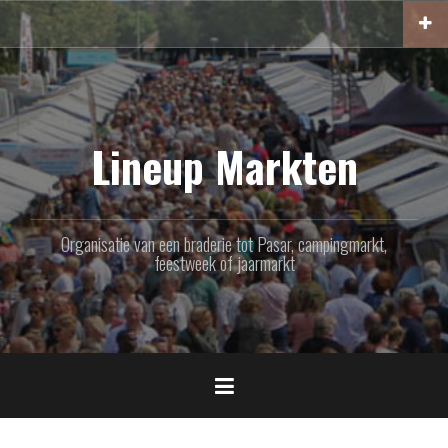
Naar
de
inhoud
springen
Lineup Markten
Organisatie van een braderie tot Pasar, campingmarkt,
feestweek of jaarmarkt