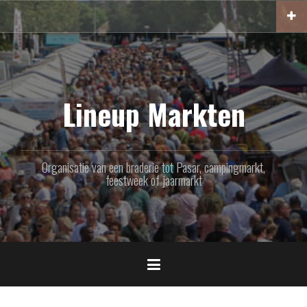
Naar
de
inhoud
springen
Lineup Markten
Organisatie van een braderie tot Pasar, campingmarkt,
feestweek of jaarmarkt