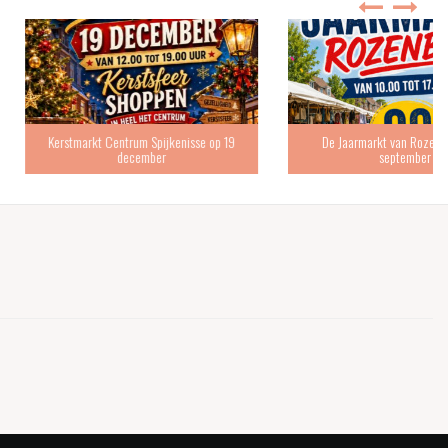
 Centrum Spijkenisse op 19
De Jaarmarkt van Rozenburg is 19
december
september