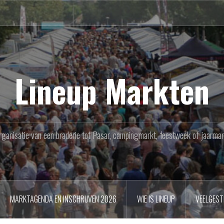
Lineup Markten
rganisatie van een braderie tot Pasar, campingmarkt, feestweek of jaarmar
MARKTAGENDA EN INSCHRIJVEN 2026
WIE IS LINEUP
VEELGEST