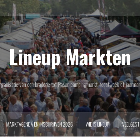
Lineup Markten
rganisatie van een braderie tot Pasar, campingmarkt, feestweek of jaarmar
MARKTAGENDA EN INSCHRIJVEN 2026
WIE IS LINEUP
VEELGEST