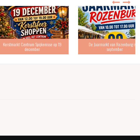
 Centrum Spijkenisse op 19
De Jaarmarkt van Rozenburg is 19
december
september