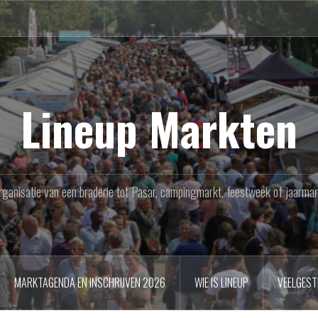
Lineup Markten
rganisatie van een braderie tot Pasar, campingmarkt, feestweek of jaarmar
MARKTAGENDA EN INSCHRIJVEN 2026
WIE IS LINEUP
VEELGEST