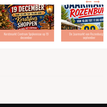
 Centrum Spijkenisse op 19
De Jaarmarkt van Rozenburg is 19
december
september