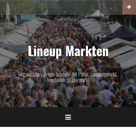
Naar
de
inhoud
springen
Lineup Markten
Organisatie van een braderie tot Pasar, campingmarkt,
feestweek of jaarmarkt