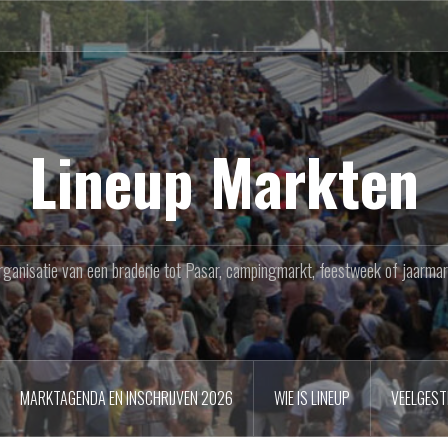
Lineup Markten
rganisatie van een braderie tot Pasar, campingmarkt, feestweek of jaarmar
MARKTAGENDA EN INSCHRIJVEN 2026
WIE IS LINEUP
VEELGEST