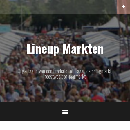
Naar
de
inhoud
springen
Lineup Markten
Organisatie van een braderie tot Pasar, campingmarkt,
feestweek of jaarmarkt