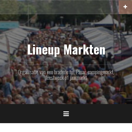
Naar
de
inhoud
springen
Lineup Markten
Organisatie van een braderie tot Pasar, campingmarkt,
feestweek of jaarmarkt