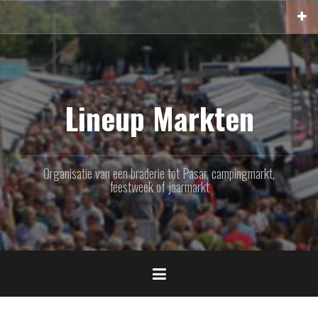
Naar
de
inhoud
springen
Lineup Markten
Organisatie van een braderie tot Pasar, campingmarkt,
feestweek of jaarmarkt