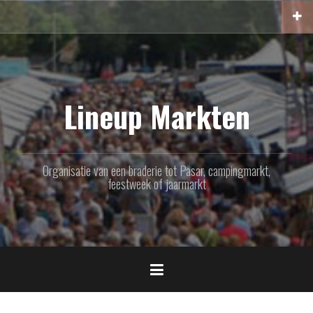
Naar
de
inhoud
springen
Lineup Markten
Organisatie van een braderie tot Pasar, campingmarkt,
feestweek of jaarmarkt