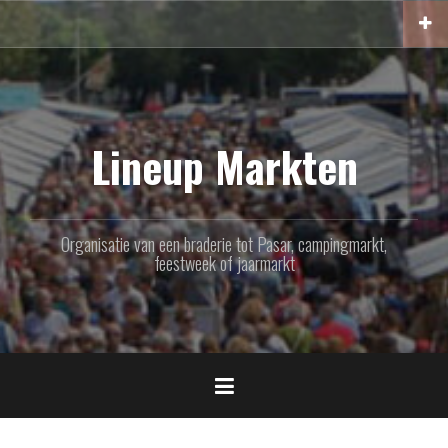
Naar
de
inhoud
springen
Lineup Markten
Organisatie van een braderie tot Pasar, campingmarkt,
feestweek of jaarmarkt