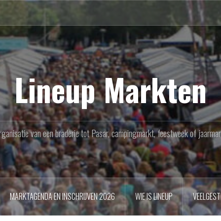
Lineup Markten
rganisatie van een braderie tot Pasar, campingmarkt, feestweek of jaarmar
MARKTAGENDA EN INSCHRIJVEN 2026
WIE IS LINEUP
VEELGEST